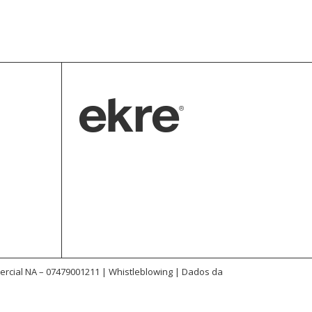
omercial NA – 07479001211 |
Whistleblowing
|
Dados da