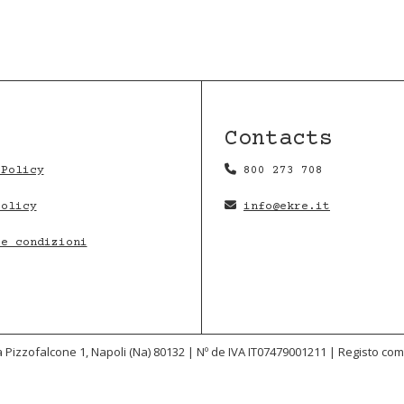
Contacts
 Policy
800 273 708
Policy
info@ekre.it
 e condizioni
i a Pizzofalcone 1, Napoli (Na) 80132 | Nº de IVA IT07479001211 | Registo c